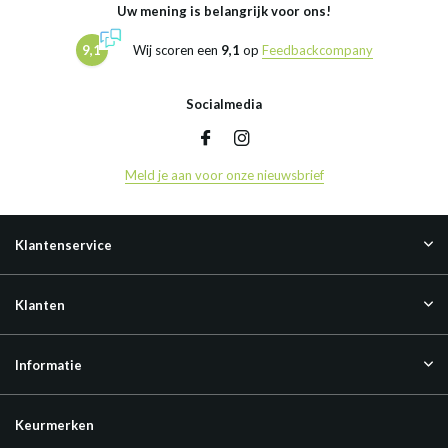
Uw mening is belangrijk voor ons!
9,1
Wij scoren een
9,1
op
Feedbackcompany
Socialmedia
Meld je aan voor onze nieuwsbrief
Klantenservice
Klanten
Informatie
Keurmerken