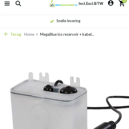
0
Incl.
Excl.
BTW
Snelle levering
Terug
Home
MegaBlue los reservoir + kabel...