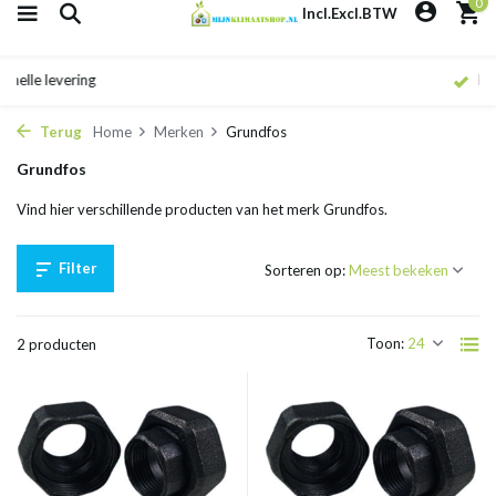
0
Incl.
Excl.
BTW
Eigen monteurs
Terug
Home
Merken
Grundfos
Grundfos
Vind hier verschillende producten van het merk Grundfos.
Filter
Sorteren op:
Toon:
2 producten