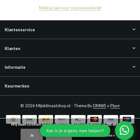
Meld je aan voor onze nieuwsbrief
Klantenservice
Klanten
Informatie
Keurmerken
© 2026 Mijnklimaatshop.nl - Theme By
DMWS
x
Plus+
Wij slaan cookies op om onze website te verbeteren. Is dat akkoord?
Ja
Nee
Meer over cookies »