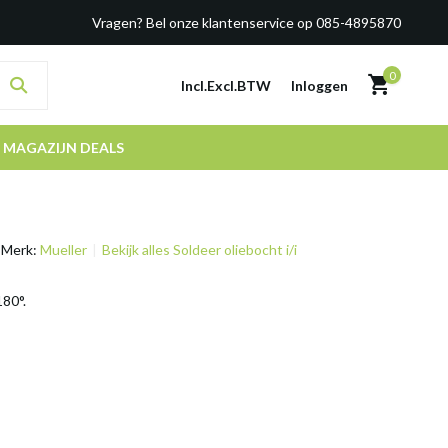
Vragen? Bel onze klantenservice op 085-4895870
0
Incl.
Excl.
BTW
Inloggen
MAGAZIJN DEALS
Merk:
Mueller
Bekijk alles Soldeer oliebocht i/i
180°.