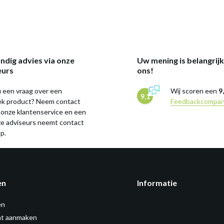
ndig advies via onze
Uw mening is belangrij
eurs
ons!
 een vraag over een
Wij scoren een
9
9,1
iek product? Neem contact
Feedbackcompa
 onze klantenservice en een
ze adviseurs neemt contact
p.
en
Informatie
en
t aanmaken