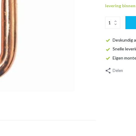
levering binne
Deskundig a
Snelle lever
Eigen mont
Delen