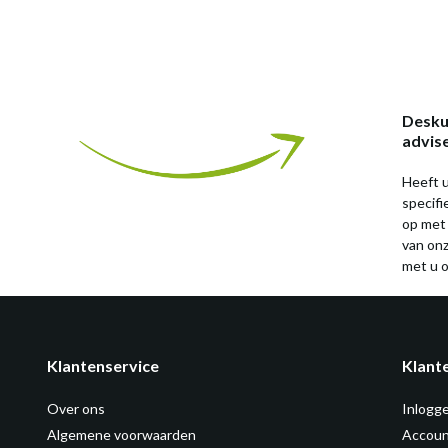
Desku
advis
Heeft u
specif
op met
van on
met u o
Klantenservice
Klant
Over ons
Inlogg
Algemene voorwaarden
Accoun