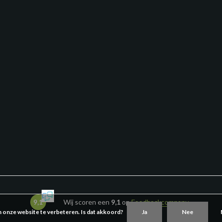
9,1
Wij scoren een
9,1
op
Feedbackcompany
m onze website te verbeteren. Is dat akkoord?
Ja
Nee