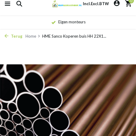
0
Incl.
Excl.
BTW
Eigen monteurs
Terug
Home
HME Sanco Koperen buis HH 22X1...