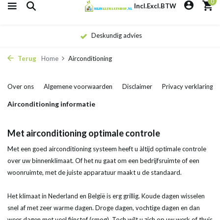
0
Incl.
Excl.
BTW
Deskundig advies
Terug
Home
Airconditioning
Over ons
Algemene voorwaarden
Disclaimer
Privacy verklaring
Airconditioning informatie
Met airconditioning optimale controle
Met een goed airconditioning systeem heeft u àltijd optimale controle
over uw binnenklimaat. Of het nu gaat om een bedrijfsruimte of een
woonruimte, met de juiste apparatuur maakt u de standaard.
Het klimaat in Nederland en België is erg grillig. Koude dagen wisselen
snel af met zeer warme dagen. Droge dagen, vochtige dagen en dan
weer dagen met veel fijnstof (smog). Toch wilt u zich op uw werk of thuis