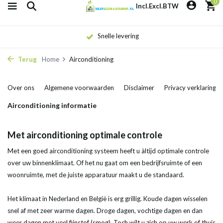
0
Incl.
Excl.
BTW
Snelle levering
Terug
Home
Airconditioning
Over ons
Algemene voorwaarden
Disclaimer
Privacy verklaring
Airconditioning informatie
Met airconditioning optimale controle
Met een goed airconditioning systeem heeft u àltijd optimale controle
over uw binnenklimaat. Of het nu gaat om een bedrijfsruimte of een
woonruimte, met de juiste apparatuur maakt u de standaard.
Het klimaat in Nederland en België is erg grillig. Koude dagen wisselen
snel af met zeer warme dagen. Droge dagen, vochtige dagen en dan
weer dagen met veel fijnstof (smog). Toch wilt u zich op uw werk of thuis