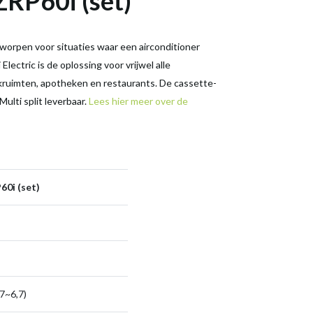
ZRP60i (set)
worpen voor situaties waar een airconditioner
lectric is de oplossing voor vrijwel alle
jkruimten, apotheken en restaurants. De cassette-
 Multi split leverbaar.
Lees hier meer over de
60i (set)
,7~6,7)