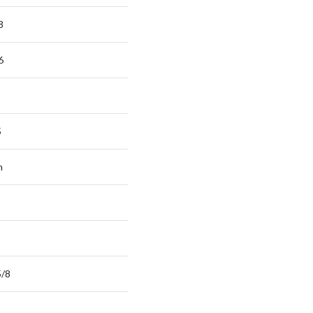
8
6
5
n
5/8