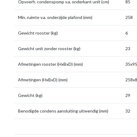
Opvoerh. condenspomp v.a. onderkant unit (cm)
85
Min. ruimte v.a. onderzijde plafond (mm)
258
Gewicht rooster (kg)
6
Gewicht unit zonder rooster (kg)
23
Afmetingen rooster (HxBxD) (mm)
35x9
Afmetingen (HxBxD) (mm)
258x
Gewicht (kg)
29
Benodigde condens aansluiting uitwendig (mm)
32