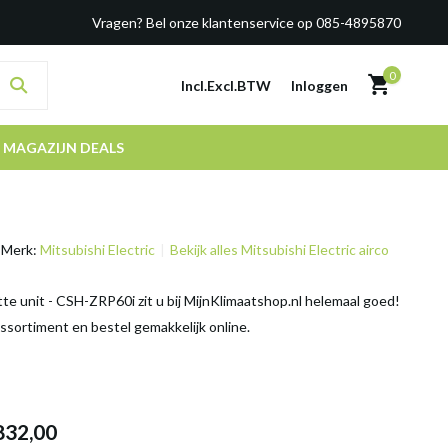
Vragen? Bel onze klantenservice op 085-4895870
0
Incl.
Excl.
BTW
Inloggen
MAGAZIJN DEALS
Merk:
Mitsubishi Electric
Bekijk alles Mitsubishi Electric airco
e unit - CSH-ZRP60i zit u bij MijnKlimaatshop.nl helemaal goed!
assortiment en bestel gemakkelijk online.
832,00