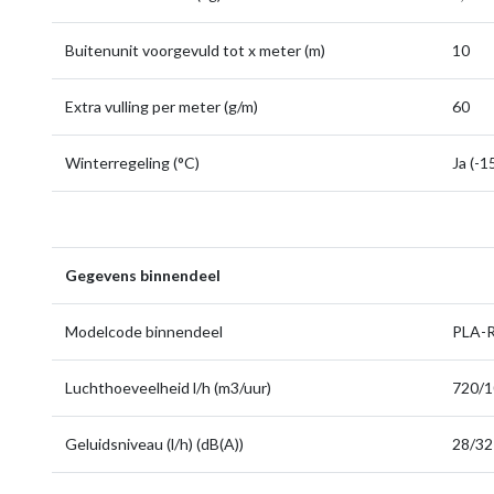
Buitenunit voorgevuld tot x meter (m)
10
Extra vulling per meter (g/m)
60
Winterregeling (°C)
Ja (-1
Gegevens binnendeel
Modelcode binnendeel
PLA-
Luchthoeveelheid l/h (m3/uur)
720/
Geluidsniveau (l/h) (dB(A))
28/32