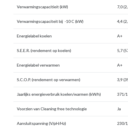
Verwarmingscapacitieit (kW)
7,0 (2
Verwarmingscapaciteit bij -10 C (kW)
4,4 (2
Energielabel koelen
A+
S.E.E.R. (rendement op koelen)
5,7 (
Energielabel verwarmen
A+
S.C.O.P. (rendement op verwarmen)
3,9 (
Jaarlijks energieverbruik koelen/warmen (kW/h)
371/
Voorzien van Cleaning free technologie
Ja
Aansluitspanning (V/pH/Hz)
230/1