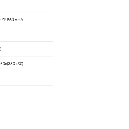
-ZRP60 VHA
)
50x(330+30)