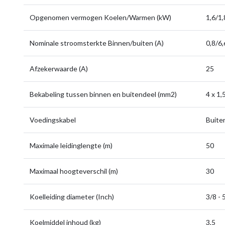
Opgenomen vermogen Koelen/Warmen (kW)
1,6/1,
Nominale stroomsterkte Binnen/buiten (A)
0,8/6,
Afzekerwaarde (A)
25
Bekabeling tussen binnen en buitendeel (mm2)
4 x 1,
Voedingskabel
Buite
Maximale leidinglengte (m)
50
Maximaal hoogteverschil (m)
30
Koelleiding diameter (Inch)
3/8 - 
Koelmiddel inhoud (kg)
3,5