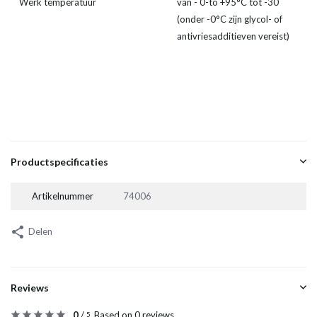
Werk temperatuur
van - 0-to +95°C tot -30
(onder -0°C zijn glycol- of
antivriesadditieven vereist)
Productspecificaties
Artikelnummer
74006
Delen
Reviews
0
/
Based on 0 reviews
5