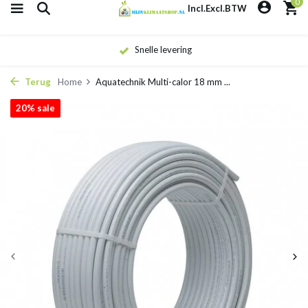
0
Incl.
Excl.
BTW
Eigen monteurs
Terug
Home
Aquatechnik Multi-calor 18 mm ...
20% sale