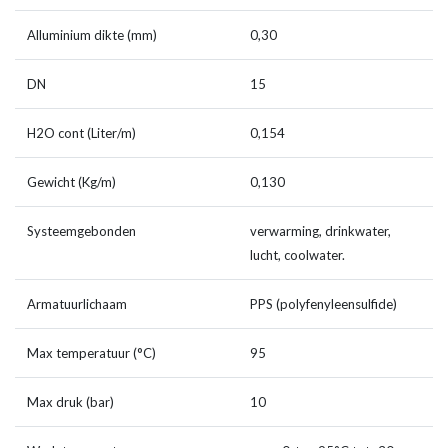
Alluminium dikte (mm)
0,30
DN
15
H2O cont (Liter/m)
0,154
Gewicht (Kg/m)
0,130
Systeemgebonden
verwarming, drinkwater,
lucht, coolwater.
Armatuurlichaam
PPS (polyfenyleensulfide)
Max temperatuur (°C)
95
Max druk (bar)
10