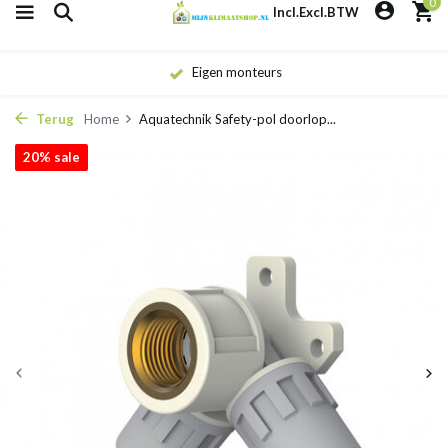
0
Incl.
Excl.
BTW
Eigen monteurs
Terug
Home
Aquatechnik Safety-pol doorlop...
20% sale