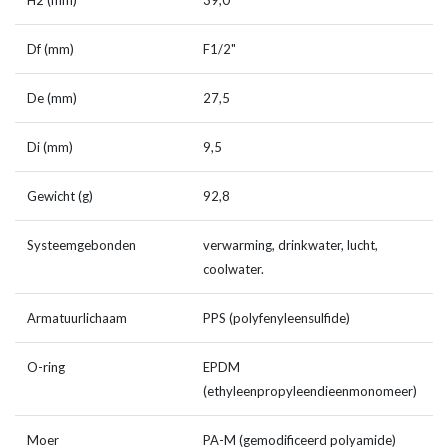
H2 (mm)
39,0
Df (mm)
F1/2"
De (mm)
27,5
Di (mm)
9,5
Gewicht (g)
92,8
Systeemgebonden
verwarming, drinkwater, lucht,
coolwater.
Armatuurlichaam
PPS (polyfenyleensulfide)
O-ring
EPDM
(ethyleenpropyleendieenmonomeer)
Moer
PA-M (gemodificeerd polyamide)