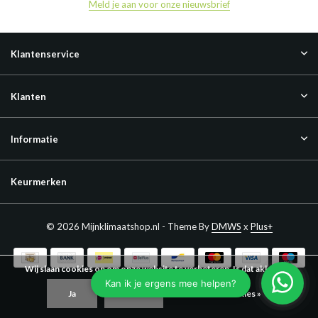
Meld je aan voor onze nieuwsbrief
Klantenservice
Klanten
Informatie
Keurmerken
© 2026 Mijnklimaatshop.nl - Theme By
DMWS
x
Plus+
Wij slaan cookies op om onze website te verbeteren. Is dat akkoord?
Ja
Nee
Meer over cookies »