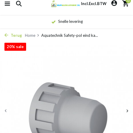
0
Incl.
Excl.
BTW
Snelle levering
Terug
Home
Aquatechnik Safety-pol eind ka...
20% sale