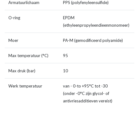
Armatuurlichaam
PPS (polyfenyleensulfide)
O-ring
EPDM
(ethyleenpropyleendieenmonomeer)
Moer
PA-M (gemodificeerd polyamide)
Max temperatuur (°C)
95
Max druk (bar)
10
Werk temperatuur
van - 0-to +95°C tot -30
(onder -0°C zijn glycol- of
antivriesadditieven vereist)