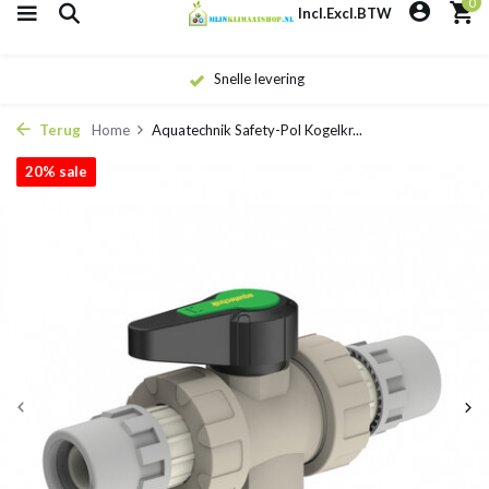
0
Incl.
Excl.
BTW
Eigen monteurs
Terug
Home
Aquatechnik Safety-Pol Kogelkr...
20% sale