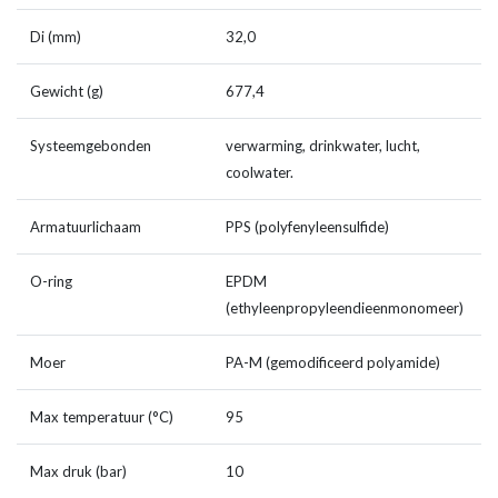
Di (mm)
32,0
Gewicht (g)
677,4
Systeemgebonden
verwarming, drinkwater, lucht,
coolwater.
Armatuurlichaam
PPS (polyfenyleensulfide)
O-ring
EPDM
(ethyleenpropyleendieenmonomeer)
Moer
PA-M (gemodificeerd polyamide)
Max temperatuur (°C)
95
Max druk (bar)
10