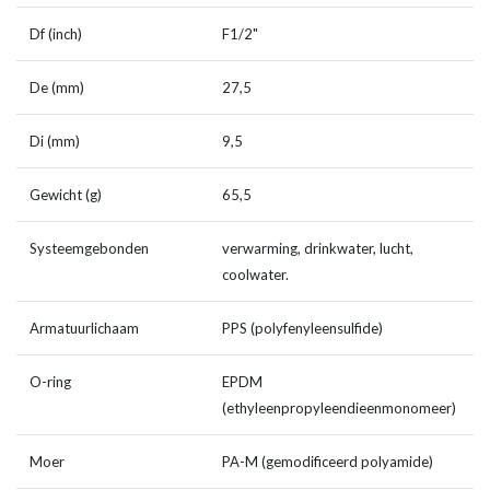
Df (inch)
F1/2"
De (mm)
27,5
Di (mm)
9,5
Gewicht (g)
65,5
Systeemgebonden
verwarming, drinkwater, lucht,
coolwater.
Armatuurlichaam
PPS (polyfenyleensulfide)
O-ring
EPDM
(ethyleenpropyleendieenmonomeer)
Moer
PA-M (gemodificeerd polyamide)