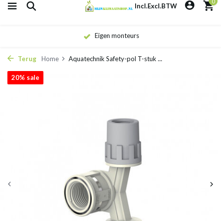
0
Incl.
Excl.
BTW
Eigen monteurs
Terug
Home
Aquatechnik Safety-pol T-stuk ...
20% sale