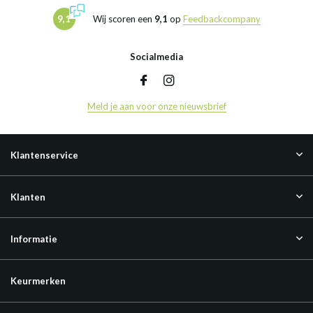
9,1
Wij scoren een
9,1
op
Feedbackcompany
Socialmedia
Meld je aan voor onze nieuwsbrief
Klantenservice
Klanten
Informatie
Keurmerken