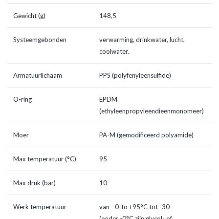
Gewicht (g)
148,5
Systeemgebonden
verwarming, drinkwater, lucht,
coolwater.
Armatuurlichaam
PPS (polyfenyleensulfide)
O-ring
EPDM
(ethyleenpropyleendieenmonomeer)
Moer
PA-M (gemodificeerd polyamide)
Max temperatuur (°C)
95
Max druk (bar)
10
Werk temperatuur
van - 0-to +95°C tot -30
(onder -0°C zijn glycol- of