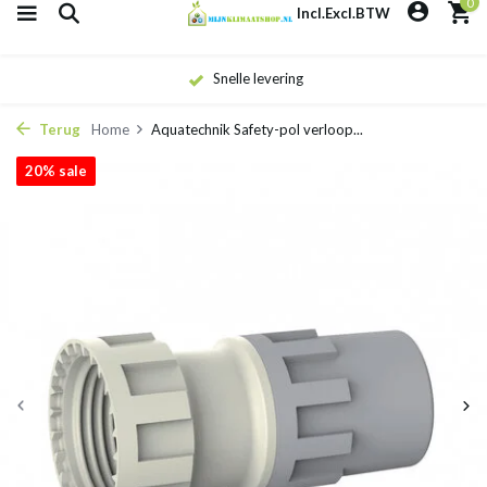
0
Incl.
Excl.
BTW
Snelle levering
Terug
Home
Aquatechnik Safety-pol verloop...
20% sale