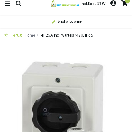
0
Incl.
Excl.
BTW
Snelle levering
Terug
Home
4P25A incl. wartels M20, IP65