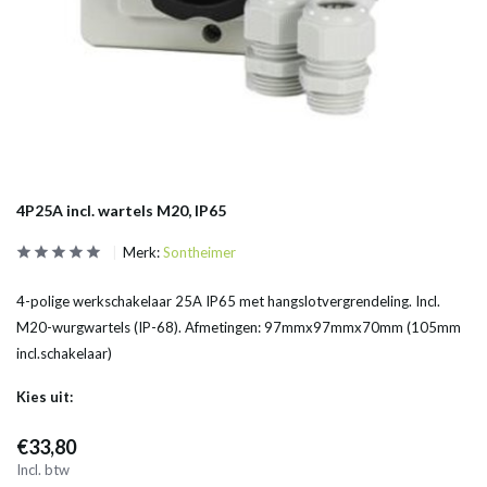
4P25A incl. wartels M20, IP65
Merk:
Sontheimer
4-polige werkschakelaar 25A IP65 met hangslotvergrendeling. Incl.
M20-wurgwartels (IP-68). Afmetingen: 97mmx97mmx70mm (105mm
incl.schakelaar)
Kies uit:
€33,80
Incl. btw