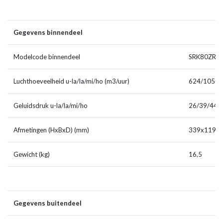
Gegevens binnendeel
Modelcode binnendeel
SRK80ZR-
Luchthoeveelheid u-la/la/mi/ho (m3/uur)
624/1050/
Geluidsdruk u-la/la/mi/ho
26/39/44/
Afmetingen (HxBxD) (mm)
339x1197
Gewicht (kg)
16,5
Gegevens buitendeel