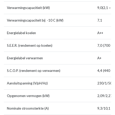
Verwarmingscapacitieit (kW)
9,0(2,1 ~ 1
Verwarmingscapaciteit bij -10 C (kW)
7,1
Energielabel koelen
A++
S.E.E.R. (rendement op koelen)
7,0 (700 %)
Energielabel verwarmen
A+
S.C.O.P. (rendement op verwarmen)
4,4 (440 %)
Aansluitspanning (V/pH/Hz)
230/1/50
Opgenomen vermogen (kW)
2,09/2,27
Nominale stroomsterkte (A)
9,3/10,1