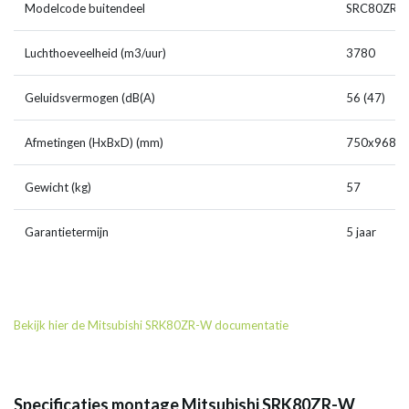
Modelcode buitendeel
SRC80ZR-
Luchthoeveelheid (m3/uur)
3780
Geluidsvermogen (dB(A)
56 (47)
Afmetingen (HxBxD) (mm)
750x968x
Gewicht (kg)
57
Garantietermijn
5 jaar
Bekijk hier de Mitsubishi SRK80ZR-W documentatie
Specificaties montage Mitsubishi SRK80ZR-W