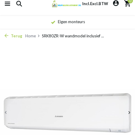
0
Incl.
Excl.
BTW
Eigen monteurs
Terug
Home
SRK80ZR-W wandmodel inclusief ...