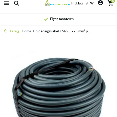
0
Incl.
Excl.
BTW
Eigen monteurs
Terug
Home
Voedingskabel YMvK 3x2,5mm² p...