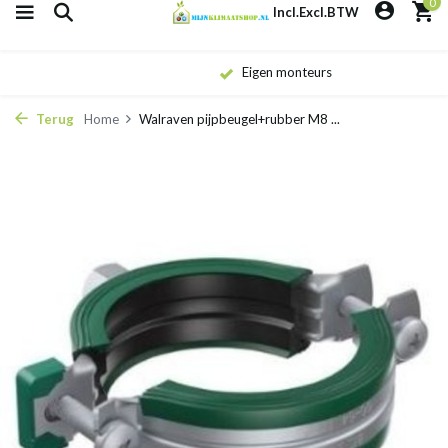
0
Incl.
Excl.
BTW
Eigen monteurs
Terug
Home
Walraven pijpbeugel+rubber M8 ...