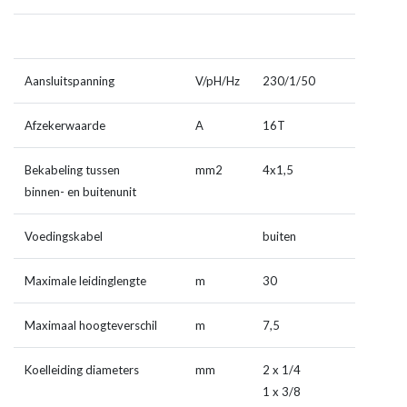
Aansluitspanning
V/pH/Hz
230/1/50
Afzekerwaarde
A
16T
Bekabeling tussen
mm
2
4x1,5
binnen- en buitenunit
Voedingskabel
buiten
Maximale leidinglengte
m
30
Maximaal hoogteverschil
m
7,5
Koelleiding diameters
mm
2 x 1/4
1 x 3/8