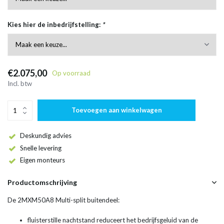
Kies hier de inbedrijfstelling:
*
€2.075,00
Op voorraad
Incl. btw
Toevoegen aan winkelwagen
Deskundig advies
Snelle levering
Eigen monteurs
Productomschrijving
De 2MXM50A8 Multi-split buitendeel:
fluisterstille nachtstand reduceert het bedrijfsgeluid van de