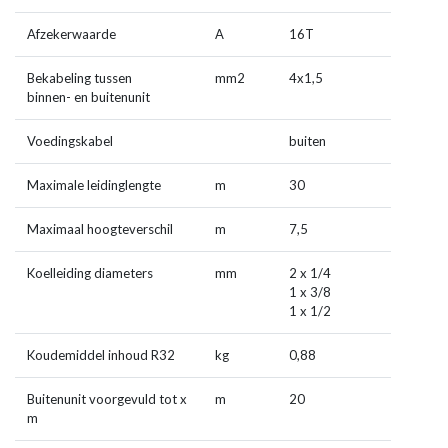
Afzekerwaarde
A
16T
Bekabeling tussen
mm
2
4x1,5
binnen- en buitenunit
Voedingskabel
buiten
Maximale leidinglengte
m
30
Maximaal hoogteverschil
m
7,5
Koelleiding diameters
mm
2 x 1/4
1 x 3/8
1 x 1/2
Koudemiddel inhoud R32
kg
0,88
Buitenunit voorgevuld tot x
m
20
m