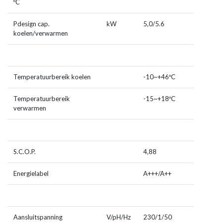
ºC
Pdesign cap.
kW
5,0/5.6
koelen/verwarmen
Temperatuurbereik koelen
-10~+46ºC
Temperatuurbereik
-15~+18ºC
verwarmen
S.C.O.P.
4,88
Energielabel
A+++/A++
Aansluitspanning
V/pH/Hz
230/1/50