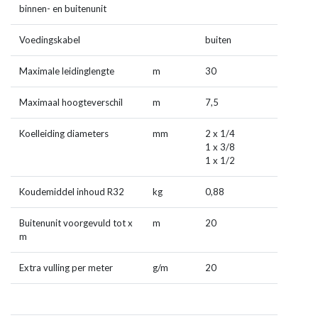
binnen- en buitenunit
Voedingskabel
buiten
Maximale leidinglengte
m
30
Maximaal hoogteverschil
m
7,5
Koelleiding diameters
mm
2 x 1/4
1 x 3/8
1 x 1/2
Koudemiddel inhoud R32
kg
0,88
Buitenunit voorgevuld tot x
m
20
m
Extra vulling per meter
g/m
20