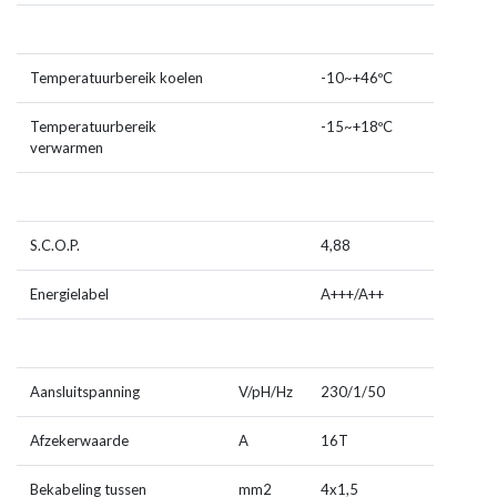
Temperatuurbereik koelen
-10~+46ºC
Temperatuurbereik
-15~+18ºC
verwarmen
S.C.O.P.
4,88
Energielabel
A+++/A++
Aansluitspanning
V/pH/Hz
230/1/50
Afzekerwaarde
A
16T
Bekabeling tussen
mm
2
4x1,5