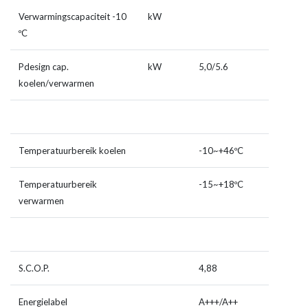
Verwarmingscapaciteit -10
kW
ºC
Pdesign cap.
kW
5,0/5.6
koelen/verwarmen
Temperatuurbereik koelen
-10~+46ºC
Temperatuurbereik
-15~+18ºC
verwarmen
S.C.O.P.
4,88
Energielabel
A+++/A++