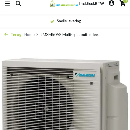
0
Incl.
Excl.
BTW
Eigen monteurs
Terug
Home
2MXM50A8 Multi-split buitendee...