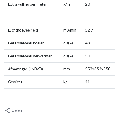
Extra vulling per meter
g/m
20
Luchthoeveelheid
m
3
/min
52,7
Geluidsniveau koelen
dB(A)
48
Geluidsniveau verwarmen
dB(A)
50
Afmetingen (HxBxD)
mm
552x852x350
Gewicht
kg
41
Delen