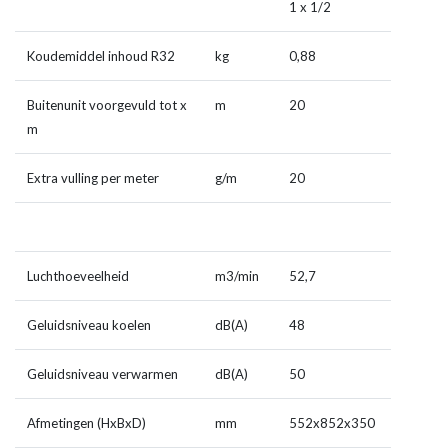
1 x 1/2
Koudemiddel inhoud R32
kg
0,88
Buitenunit voorgevuld tot x
m
20
m
Extra vulling per meter
g/m
20
Luchthoeveelheid
m
3
/min
52,7
Geluidsniveau koelen
dB(A)
48
Geluidsniveau verwarmen
dB(A)
50
Afmetingen (HxBxD)
mm
552x852x350