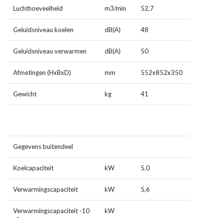
Luchthoeveelheid
m
3
/min
52,7
Geluidsniveau koelen
dB(A)
48
Geluidsniveau verwarmen
dB(A)
50
Afmetingen (HxBxD)
mm
552x852x350
Gewicht
kg
41
Gegevens buitendeel
Koelcapaciteit
kW
5.0
Verwarmingscapaciteit
kW
5,6
Verwarmingscapaciteit -10
kW