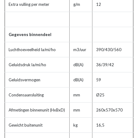
Extra vulling per meter
g/m
12
Gegevens binnendeel
Luchthoeveelheid la/mi/ho
m3/uur
390/430/560
Geluidsdruk la/mi/ho
dB(A)
36/39/42
Geluidsvermogen
dB(A)
59
Condensaansluiting
mm
Ø25
Afmetingen binnenunit (HxBxD)
mm
260x570x570
Gewicht buitenunit
kg
16,5