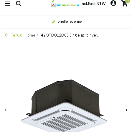
0
Incl.
Excl.
BTW
Snelle levering
Terug
Home
42QTD012D8S Single split inver...