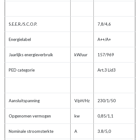
S.E.E.R./S.C.O.P.
7,8/4,6
Energielabel
A++/A+
Jaarlijks energieverbruik
kW/uur
157/969
PED categorie
Art.3 Lid3
Aansluitspanning
V/pH/Hz
230/1/50
Opgenomen vermogen
kw
0,85/1,1
Nominale stroomsterkte
A
3.8/5,0