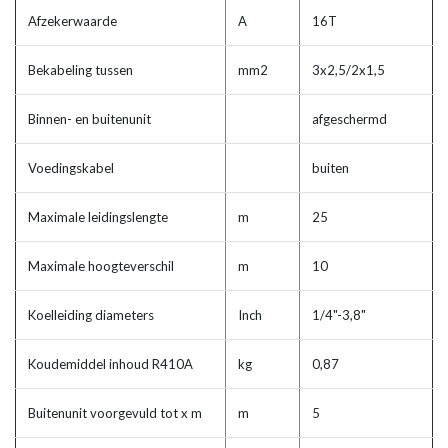
Afzekerwaarde
A
16T
Bekabeling tussen
mm2
3x2,5/2x1,5
Binnen- en buitenunit
afgeschermd
Voedingskabel
buiten
Maximale leidingslengte
m
25
Maximale hoogteverschil
m
10
Koelleiding diameters
Inch
1/4"-3,8"
Koudemiddel inhoud R410A
kg
0,87
Buitenunit voorgevuld tot x m
m
5