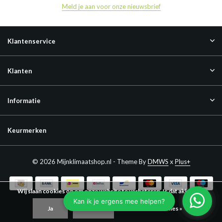
Meld je aan voor onze nieuwsbrief
Klantenservice
Klanten
Informatie
Keurmerken
© 2026 Mijnklimaatshop.nl - Theme By
DMWS
x
Plus+
Wij slaan cookies op om onze website te verbeteren. Is dat akkoord?
Ja
Nee
Meer over cookies »