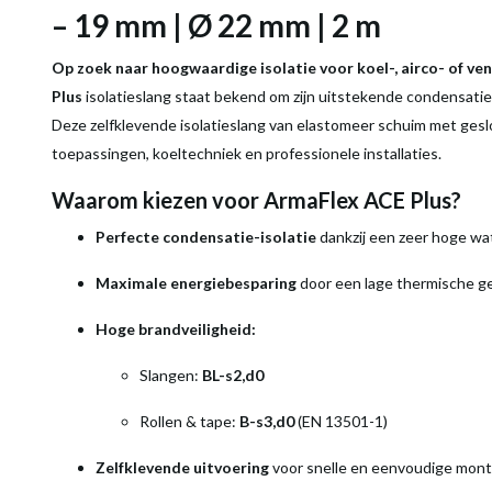
– 19 mm | Ø 22 mm | 2 m
Op zoek naar hoogwaardige isolatie voor koel-, airco- of ve
Plus
isolatieslang staat bekend om zijn uitstekende condensatie
Deze zelfklevende isolatieslang van elastomeer schuim met gesl
toepassingen, koeltechniek en professionele installaties.
Waarom kiezen voor ArmaFlex ACE Plus?
Perfecte condensatie-isolatie
dankzij een zeer hoge w
Maximale energiebesparing
door een lage thermische ge
Hoge brandveiligheid:
Slangen:
BL-s2,d0
Rollen & tape:
B-s3,d0
(EN 13501-1)
Zelfklevende uitvoering
voor snelle en eenvoudige mont