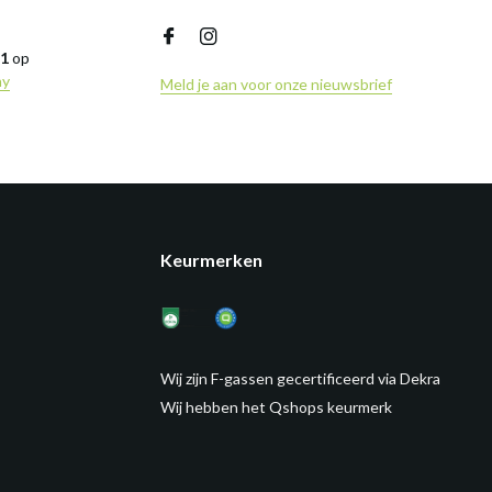
,1
op
ny
Meld je aan voor onze nieuwsbrief
Keurmerken
Wij zijn F-gassen gecertificeerd via Dekra
Wij hebben het Qshops keurmerk