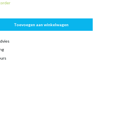
korder
Toevoegen aan winkelwagen
dvies
ing
eurs