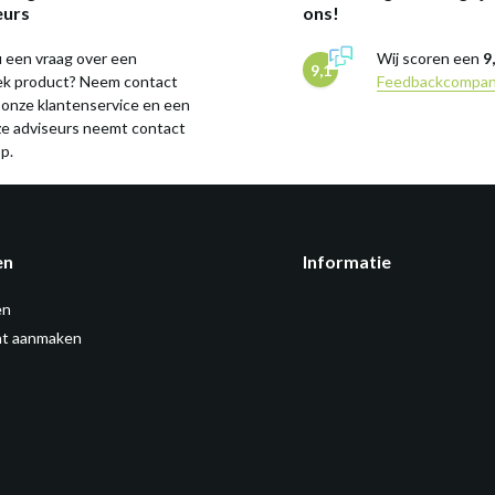
eurs
ons!
 een vraag over een
Wij scoren een
9
9,1
iek product? Neem contact
Feedbackcompa
 onze klantenservice en een
ze adviseurs neemt contact
p.
en
Informatie
en
t aanmaken