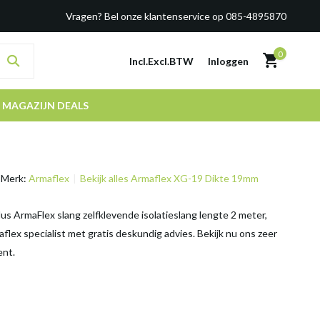
Vragen? Bel onze klantenservice op 085-4895870
0
Incl.
Excl.
BTW
Inloggen
MAGAZIJN DEALS
Merk:
Armaflex
Bekijk alles Armaflex XG-19 Dikte 19mm
s ArmaFlex slang zelfklevende isolatieslang lengte 2 meter,
aflex specialist met gratis deskundig advies. Bekijk nu ons zeer
ent.