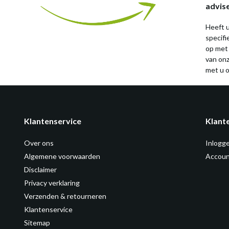
advis
Heeft u
specif
op met
van on
met u o
Klantenservice
Klant
Over ons
Inlogg
Algemene voorwaarden
Accoun
Disclaimer
Privacy verklaring
Verzenden & retourneren
Klantenservice
Sitemap