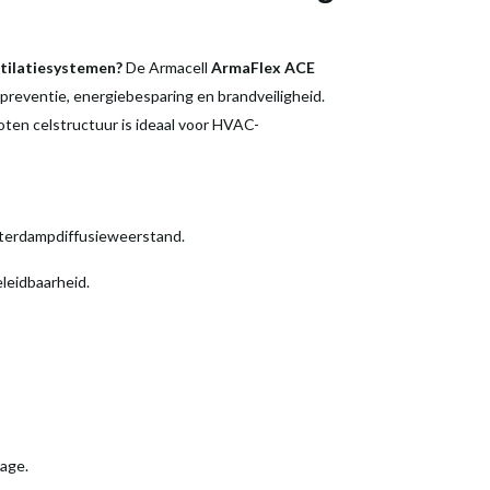
ntilatiesystemen?
De Armacell
ArmaFlex ACE
preventie, energiebesparing en brandveiligheid.
oten celstructuur is ideaal voor HVAC-
aterdampdiffusieweerstand.
leidbaarheid.
age.