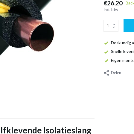
€26,20
Bac
Incl. btw
Deskundig a
Snelle lever
Eigen mont
Delen
fklevende Isolatieslang