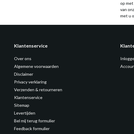
op met
van on
met u o
Klantenservice
Klant
Over ons
Inlogg
Algemene voorwaarden
Accoun
Disclaimer
Privacy verklaring
Verzenden & retourneren
Klantenservice
Sitemap
Levertijden
Bel mij terug formulier
Feedback formulier