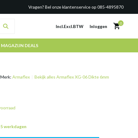
Vragen? Bel onze klantenservice op 085-4895870
0
Incl.
Excl.
BTW
Inloggen
MAGAZIJN DEALS
Merk:
Armaflex
Bekijk alles Armaflex XG-06 Dikte 6mm
voorraad
n 5 werkdagen