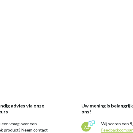
ndig advies via onze
Uw mening is belangrij
eurs
ons!
 een vraag over een
Wij scoren een
9
9,1
iek product? Neem contact
Feedbackcompa