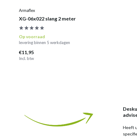
Armaflex
XG-06x022 slang 2 meter
Op voorraad
levering binnen 5 werkdagen
€11,95
Incl. btw
Desku
advis
Heeft u
specif