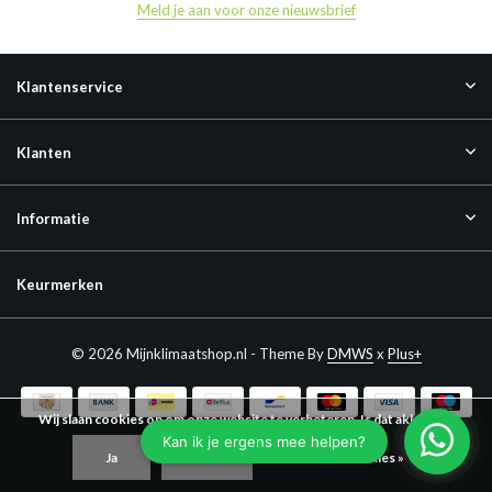
Meld je aan voor onze nieuwsbrief
Klantenservice
Klanten
Informatie
Keurmerken
© 2026 Mijnklimaatshop.nl - Theme By
DMWS
x
Plus+
Wij slaan cookies op om onze website te verbeteren. Is dat akkoord?
Ja
Nee
Meer over cookies »