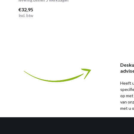
€32,95
Incl. btw
Desku
advis
Heeft u
specif
op met
van on
met u o