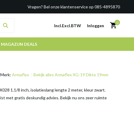
Vragen? Bel onze klantenservice op 085-4895870
0
Incl.
Excl.
BTW
Inloggen
MAGAZIJN DEALS
Merk:
Armaflex
Bekijk alles Armaflex XG-19 Dikte 19mm
28 1.1/8 inch, isolatieslang lengte 2 meter, kleur zwart.
ist met gratis deskundig advies. Bekijk nu ons zeer ruimte