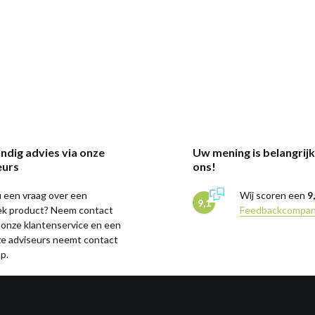
ndig advies via onze
Uw mening is belangrij
eurs
ons!
 een vraag over een
Wij scoren een
9
9,1
iek product? Neem contact
Feedbackcompa
 onze klantenservice en een
ze adviseurs neemt contact
p.