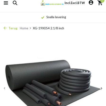
0
Incl.
Excl.
BTW
Snelle levering
Terug
Home
XG-19X054 2.1/8 inch