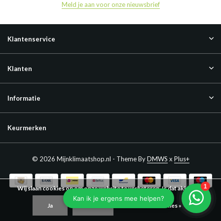
Meld je aan voor onze nieuwsbrief
Klantenservice
Klanten
Informatie
Keurmerken
© 2026 Mijnklimaatshop.nl - Theme By
DMWS
x
Plus+
Wij slaan cookies op om onze website te verbeteren. Is dat akkoord?
Ja
Nee
Meer over cookies »