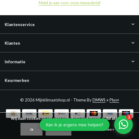
Meld je aan voor onze nieuwsbrief
Klantenservice
Klanten
Informatie
Keurmerken
© 2026 Mijnklimaatshop.nl - Theme By
DMWS
x
Plus+
Wij slaan cookies op om onze website te verbeteren. Is dat akkoord?
Ja
Nee
Meer over cookies »