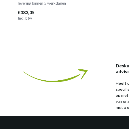
levering binnen 5 werkdagen
€383,05
Incl. btw
Desku
advis
Heeft u
specif
op met
van on
met u o