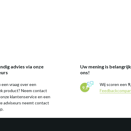
ndig advies via onze
Uw mening is belangrij
eurs
ons!
 een vraag over een
Wij scoren een
9
9,1
iek product? Neem contact
Feedbackcompa
 onze klantenservice en een
ze adviseurs neemt contact
p.