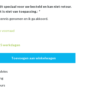
dt speciaal voor uw besteld en kan niet retour.
 is niet van toepassing.:
*
 kennis genomen en ik ga akkoord.
 voorraad
n 5 werkdagen
Toevoegen aan winkelwagen
dvies
ing
eurs