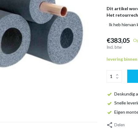
Dit artikel wor
Het retourrecht
Ik heb hiervan
€383,05
Op
Incl. btw
levering binne
Deskundig a
Snelle lever
Eigen mont
Delen