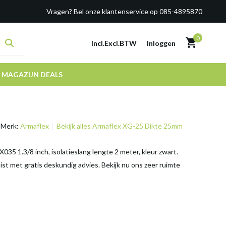
Vragen? Bel onze klantenservice op 085-4895870
0
Incl.
Excl.
BTW
Inloggen
MAGAZIJN DEALS
Merk:
Armaflex
Bekijk alles Armaflex XG-25 Dikte 25mm
35 1.3/8 inch, isolatieslang lengte 2 meter, kleur zwart.
ist met gratis deskundig advies. Bekijk nu ons zeer ruimte