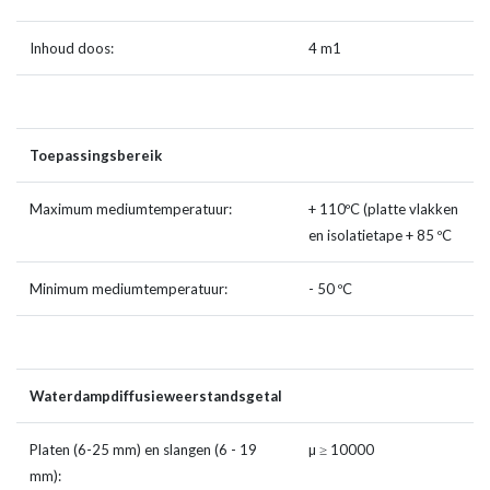
Inhoud doos:
4 m1
Toepassingsbereik
Maximum mediumtemperatuur:
+ 110ºC (platte vlakken
en isolatietape + 85 ºC
Minimum mediumtemperatuur:
- 50 ºC
Waterdampdiffusieweerstandsgetal
Platen (6-25 mm) en slangen (6 - 19
µ ≥ 10000
mm):