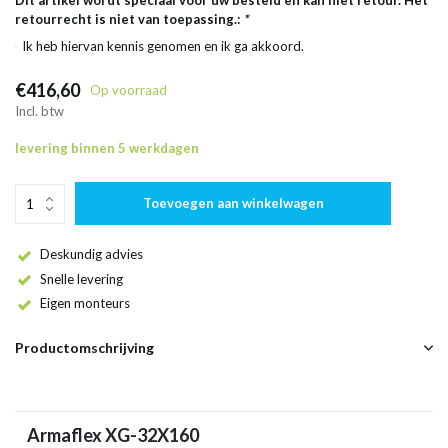
Dit artikel wordt speciaal voor uw besteld en kan niet retour. Het
retourrecht is niet van toepassing.:
*
Ik heb hiervan kennis genomen en ik ga akkoord.
€416,60
Op voorraad
Incl. btw
levering binnen 5 werkdagen
Toevoegen aan winkelwagen
Deskundig advies
Snelle levering
Eigen monteurs
Productomschrijving
Armaflex XG-32X160