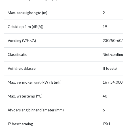
Max. aanzuighoogte (m)
2
Geluid op 1 m (dB(A))
19
Voeding (V/Hz/A)
230/50-60/0,
Classificatie
Niet-continu
Veiligheidsklasse
II toestel
Max. vermogen unit (kW / Btu/h)
16 / 54.000
Max. watertemp (°C)
40
Afvoerslang binnendiameter (mm)
6
IP bescherming
IPX1