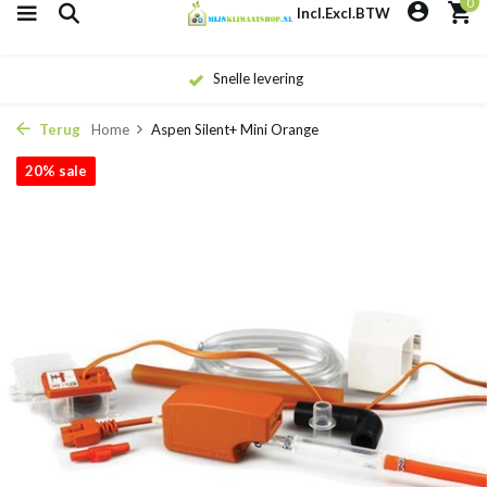
0
Incl.
Excl.
BTW
Snelle levering
Terug
Home
Aspen Silent+ Mini Orange
20% sale