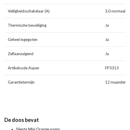
Veiligheidsschakelaar (A)
3,0 normaal g
Thermische beveiliging
Ja
Geheel ingegoten
Ja
Zelfaanzuigend
Ja
Artikelcode Aspen
FP3313
Garantietermijn
12 maanden
De doos bevat
Silent+ Mini Orange pomp