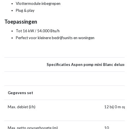
Vlottermodule inbegrepen
Plug & play
Toepassingen
Tot 16 kW / 54.000 Btu/h
Perfect voor kleinere bedrijfsunits en woningen
Specificaties Aspen pomp mini Blanc deluxe
Gegevens set
Max. debiet (l/h)
12 bij 0 
Max. netto opvoerhoogte (m)
10