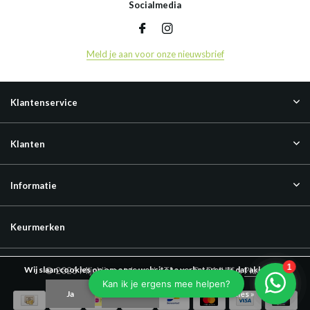
Socialmedia
Meld je aan voor onze nieuwsbrief
Klantenservice
Klanten
Informatie
Keurmerken
Wij slaan cookies op om onze website te verbeteren. Is dat akkoord?
© 2026 Mijnklimaatshop.nl - Theme By
DMWS
x
Plus+
Ja
Nee
Meer over cookies »