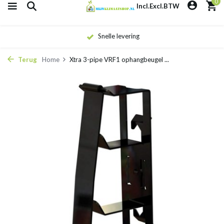
0
Incl.
Excl.
BTW
Snelle levering
Terug
Home
Xtra 3-pipe VRF1 ophangbeugel ...