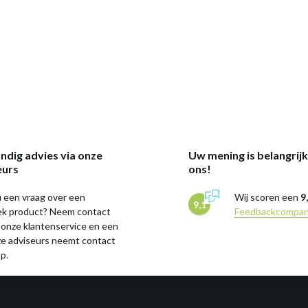
ndig advies via onze
Uw mening is belangrij
eurs
ons!
 een vraag over een
Wij scoren een
9
9,1
iek product? Neem contact
Feedbackcompa
 onze klantenservice en een
ze adviseurs neemt contact
p.