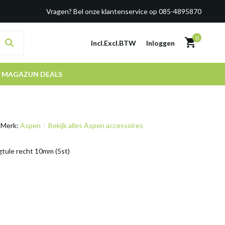
Vragen? Bel onze klantenservice op 085-4895870
0
Incl.
Excl.
BTW
Inloggen
MAGAZIJN DEALS
Merk:
Aspen
Bekijk alles Aspen accessoires
gtule recht 10mm (5st)