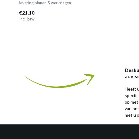
levering binnen 5 werkdagen
€21,10
Incl. btw
Desku
advis
Heeft u
specif
op met
van on
met u o