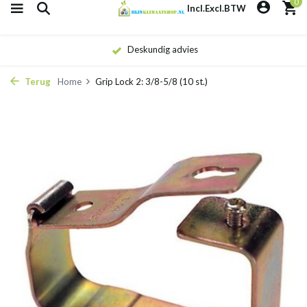
0
Incl.
Excl.
BTW
eskundig advies
Sn
Terug
Home
Grip Lock 2: 3/8-5/8 (10 st.)