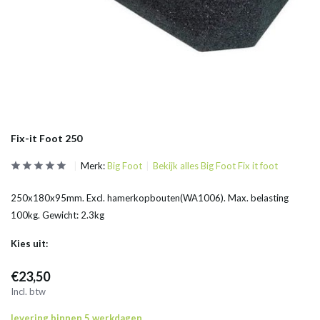
Fix-it Foot 250
Merk:
Big Foot
Bekijk alles Big Foot Fix it foot
250x180x95mm. Excl. hamerkopbouten(WA1006). Max. belasting
100kg. Gewicht: 2.3kg
Kies uit:
€23,50
Incl. btw
levering binnen 5 werkdagen