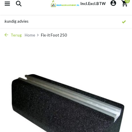
0
Incl.
Excl.
BTW
Snelle levering
Terug
Home
Fix-it Foot 250