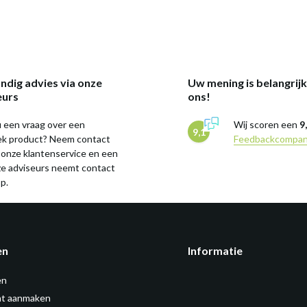
ndig advies via onze
Uw mening is belangrij
eurs
ons!
 een vraag over een
Wij scoren een
9
9,1
iek product? Neem contact
Feedbackcompa
 onze klantenservice en een
ze adviseurs neemt contact
p.
en
Informatie
en
t aanmaken