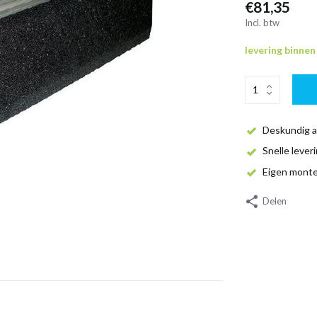
€81,35
Incl. btw
levering binne
Deskundig a
Snelle lever
Eigen mont
Delen