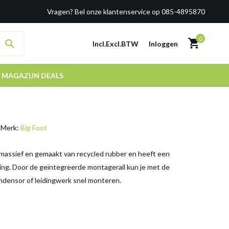
Vragen? Bel onze klantenservice op 085-4895870
0
Incl.
Excl.
BTW
Inloggen
MAGAZIJN DEALS
Merk:
Big Foot
s massief en gemaakt van recycled rubber en heeft een
g. Door de geïntegreerde montagerail kun je met de
ndensor of leidingwerk snel monteren.