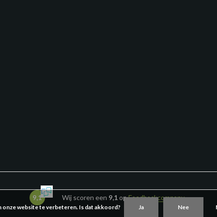
9,1
Wij scoren een
9,1
op
Feedbackcompany
m onze website te verbeteren. Is dat akkoord?
Ja
Nee