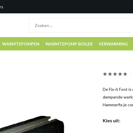
rs
WARMTEPOMPEN
WARMTEPOMP BOILER
VERWARMING
De Fix-it Foot i
dempende werkin
Hammerfix je co
Kies uit: