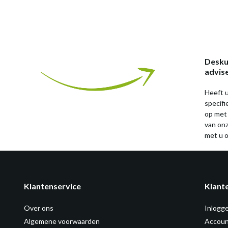
Desku
advis
Heeft u
specif
op met
van on
met u o
Klantenservice
Klant
Over ons
Inlogg
Algemene voorwaarden
Accoun