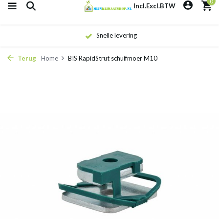
0
Incl.
Excl.
BTW
Snelle levering
Terug
Home
BIS RapidStrut schuifmoer M10