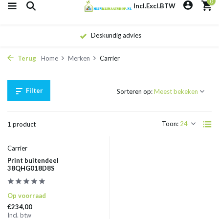
0
Incl.
Excl.
BTW
Deskundig advies
Terug
Home
Merken
Carrier
Filter
Sorteren op:
Toon:
1 product
Carrier
Print buitendeel
38QHG018D8S
Op voorraad
€234,00
Incl. btw