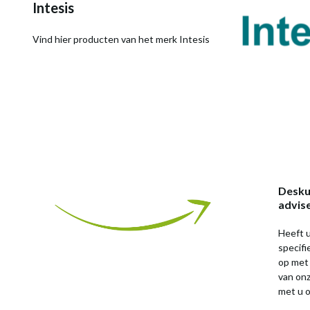
Intesis
Vind hier producten van het merk Intesis
Desku
advis
Heeft u
specif
op met
van on
met u o