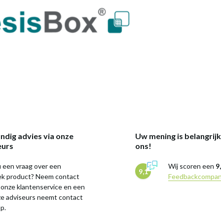
ndig advies via onze
Uw mening is belangrij
eurs
ons!
 een vraag over een
Wij scoren een
9
9,1
iek product? Neem contact
Feedbackcompa
 onze klantenservice en een
ze adviseurs neemt contact
p.