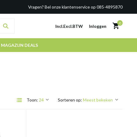
Vragen? Bel onze klantenservice op 085-4895870
0
Incl.
Excl.
BTW
Inloggen
MAGAZIJN DEALS
Toon:
Sorteren op: