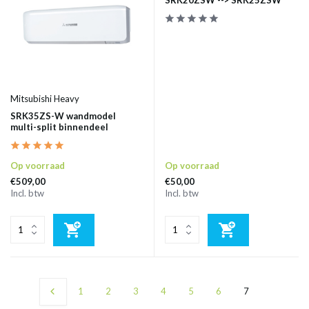
SRK20ZSW --> SRK25ZSW
Mitsubishi Heavy
SRK35ZS-W wandmodel
multi-split binnendeel
Op voorraad
Op voorraad
€509,00
€50,00
Incl. btw
Incl. btw
1
2
3
4
5
6
7