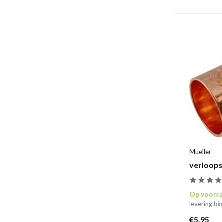
Mueller
verloops
Op voorr
levering b
€5,95