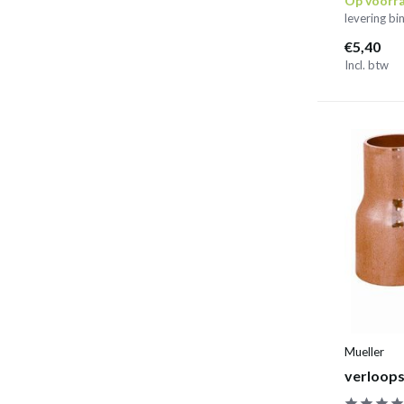
Op voorr
levering b
€5,40
Incl. btw
Mueller
verloops