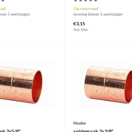
aad
Op voorraad
innen 5 werkdagen
levering binnen 5 werkdagen
€3,15
Incl. btw
Mueller
ok 2x5/8"
soldeersok 2x3/8"