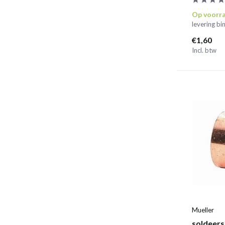
Op voorr
levering b
€1,60
Incl. btw
Mueller
soldeers