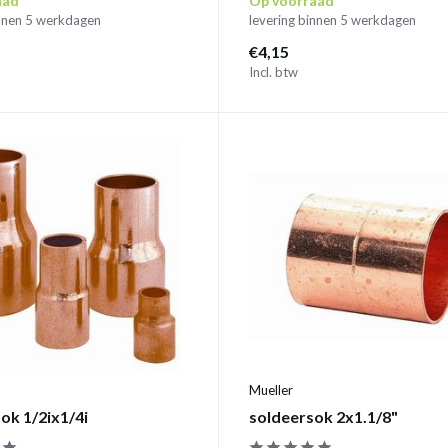
aad
Op voorraad
innen 5 werkdagen
levering binnen 5 werkdagen
€4,15
Incl. btw
Mueller
ok 1/2ix1/4i
soldeersok 2x1.1/8"