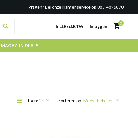
Vragen? Bel onze klantenservice op 085-4895870
0
Incl.
Excl.
BTW
Inloggen
MAGAZIJN DEALS
Toon:
Sorteren op: