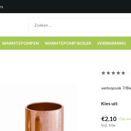
rs
WARMTEPOMPEN
WARMTEPOMP BOILER
VERWARMING
verloopsok 7/8ix
Kies uit:
€2,10
Op vo
Incl. btw