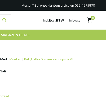
Vragen? Bel onze klantenservice op 085-4895870
0
Incl.
Excl.
BTW
Inloggen
MAGAZIJN DEALS
Merk:
Mueller
Bekijk alles Soldeer verloopsok i/i
3/4i
orraad