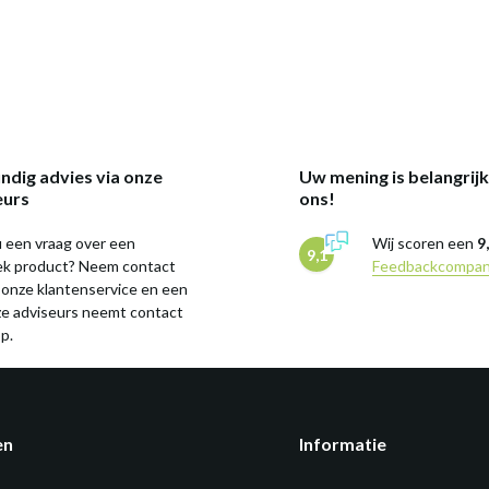
ndig advies via onze
Uw mening is belangrij
eurs
ons!
 een vraag over een
Wij scoren een
9
9,1
iek product? Neem contact
Feedbackcompa
 onze klantenservice en een
ze adviseurs neemt contact
p.
en
Informatie