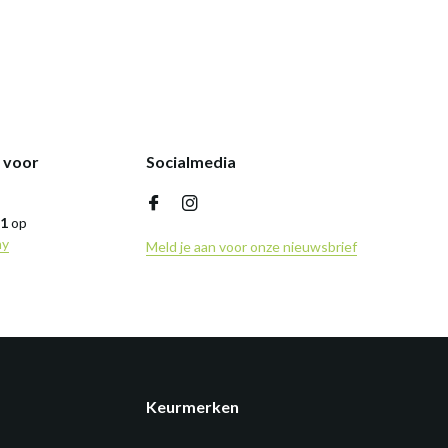
k voor
Socialmedia
,1
op
ny
Meld je aan voor onze nieuwsbrief
Keurmerken