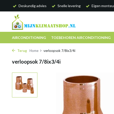
Deskundig advies
Snelle levering
Eigen monteu
AIRCONDITIONING
TOEBEHOREN AIRCONDITIONING
Terug
Home
verloopsok 7/8ix3/4i
verloopsok 7/8ix3/4i