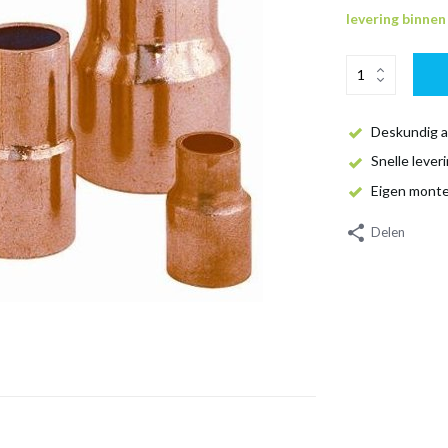
levering binne
Deskundig a
Snelle lever
Eigen mont
Delen