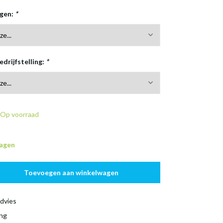
rgen:
*
edrijfstelling:
*
Op voorraad
dagen
Toevoegen aan winkelwagen
dvies
ing