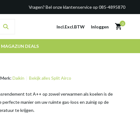
Vragen? Bel onze klantenservice op 085-4895870
0
Incl.
Excl.
BTW
Inloggen
MAGAZIJN DEALS
Merk:
Daikin
Bekijk alles Split Airco
srendement tot A++ op zowel verwarmen als koelen is de
e perfecte manier om uw ruimte gas-loos en zuinig op de
atuur te krijgen.