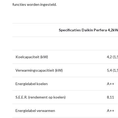
functies worden ingesteld.
Specificaties Daikin Perfera 4,2k
Koelcapaciteit (kW)
4,2 (1,
Verwarmingscapacitieit (kW)
5,4 (1,
Energielabel koelen
A++
S.E.E.R. (rendement op koelen)
8,11
Energielabel verwarmen
A++