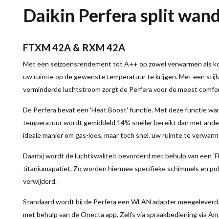
Daikin Perfera split wa
FTXM 42A & RXM 42A
Met een seizoensrendement tot A++ op zowel verwarmen als koe
uw ruimte op de gewenste temperatuur te krijgen. Met een stijlvo
verminderde luchtstroom zorgt de Perfera voor de meest comfo
De Perfera bevat een 'Heat Boost' functie. Met deze functie war
temperatuur wordt gemiddeld 14% sneller bereikt dan met ander
ideale manier om gas-loos, maar toch snel, uw ruimte te verwarm
Daarbij wordt de luchtkwaliteit bevorderd met behulp van een 'F
titaniumapatiet. Zo worden hiermee specifieke schimmels en po
verwijderd.
Standaard wordt bij de Perfera een WLAN adapter meegeleverd. 
met behulp van de Onecta app. Zelfs via spraakbediening via Am