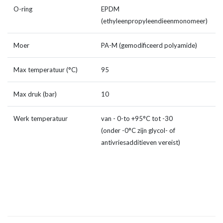
O-ring
EPDM
(ethyleenpropyleendieenmonomeer)
Moer
PA-M (gemodificeerd polyamide)
Max temperatuur (°C)
95
Max druk (bar)
10
Werk temperatuur
van - 0-to +95°C tot -30
(onder -0°C zijn glycol- of
antivriesadditieven vereist)