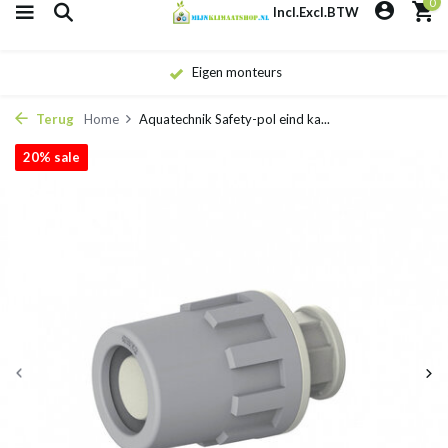
0
Incl.
Excl.
BTW
Eigen monteurs
Terug
Home
Aquatechnik Safety-pol eind ka...
20% sale