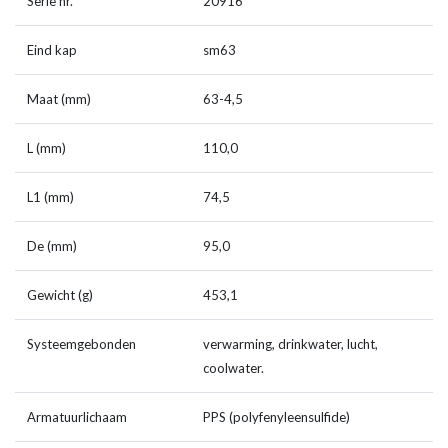
Serie nr.
20916
Eind kap
sm63
Maat (mm)
63-4,5
L (mm)
110,0
L1 (mm)
74,5
De (mm)
95,0
Gewicht (g)
453,1
Systeemgebonden
verwarming, drinkwater, lucht,
coolwater.
Armatuurlichaam
PPS (polyfenyleensulfide)