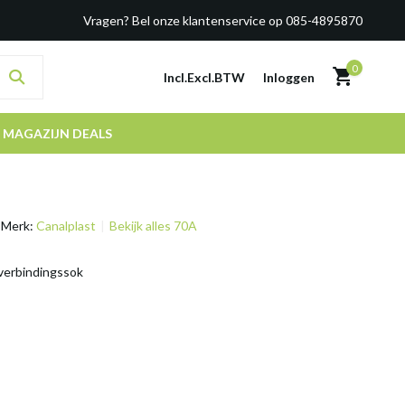
Vragen? Bel onze klantenservice op 085-4895870
0
Incl.
Excl.
BTW
Inloggen
MAGAZIJN DEALS
Merk:
Canalplast
Bekijk alles 70A
verbindingssok