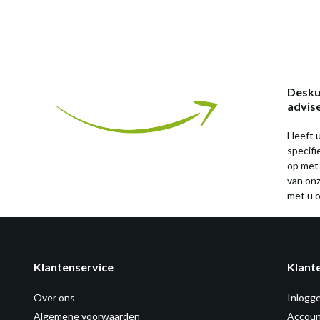
Desku
advis
Heeft u
specif
op met
van on
met u o
Klantenservice
Klant
Over ons
Inlogg
Algemene voorwaarden
Accoun