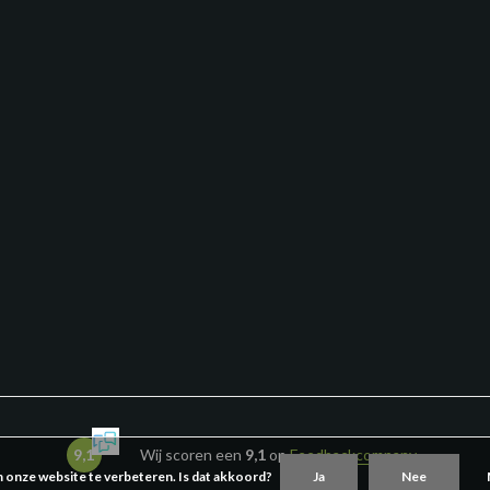
9,1
Wij scoren een
9,1
op
Feedbackcompany
m onze website te verbeteren. Is dat akkoord?
Ja
Nee