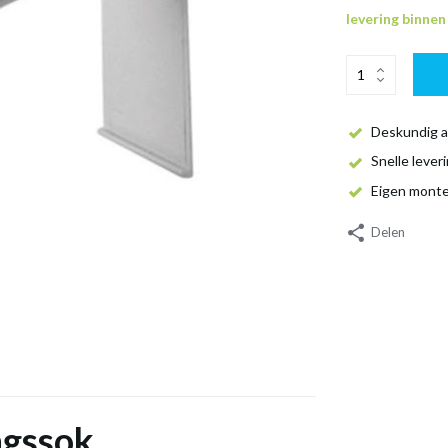
levering binne
Deskundig a
Snelle lever
Eigen mont
Delen
ngssok