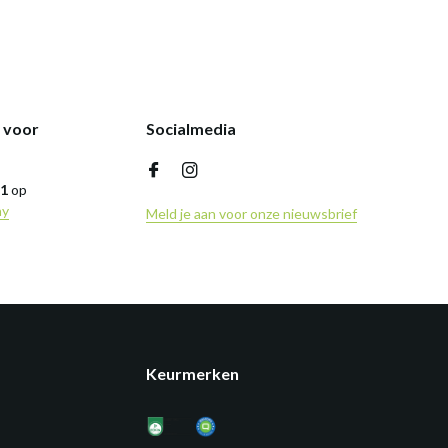
k voor
Socialmedia
,1
op
ny
Meld je aan voor onze nieuwsbrief
Keurmerken