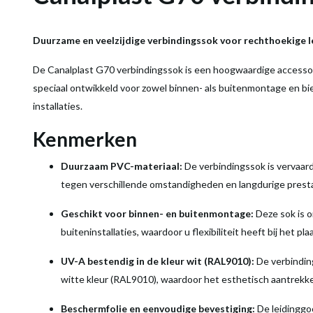
Duurzame en veelzijdige verbindingssok voor rechthoekige 
De Canalplast G70 verbindingssok is een hoogwaardige accessoi
speciaal ontwikkeld voor zowel binnen- als buitenmontage en bi
installaties.
Kenmerken
Duurzaam PVC-materiaal:
De verbindingssok is vervaar
tegen verschillende omstandigheden en langdurige presta
Geschikt voor binnen- en buitenmontage:
Deze sok is o
buiteninstallaties, waardoor u flexibiliteit heeft bij het p
UV-A bestendig in de kleur wit (RAL9010):
De verbindin
witte kleur (RAL9010), waardoor het esthetisch aantrekkel
Beschermfolie en eenvoudige bevestiging:
De leidinggo