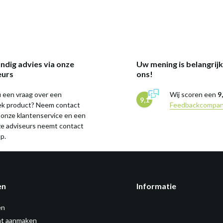
ndig advies via onze
Uw mening is belangrij
eurs
ons!
 een vraag over een
Wij scoren een
9
9,1
iek product? Neem contact
Feedbackcompa
 onze klantenservice en een
ze adviseurs neemt contact
p.
en
Informatie
en
t aanmaken