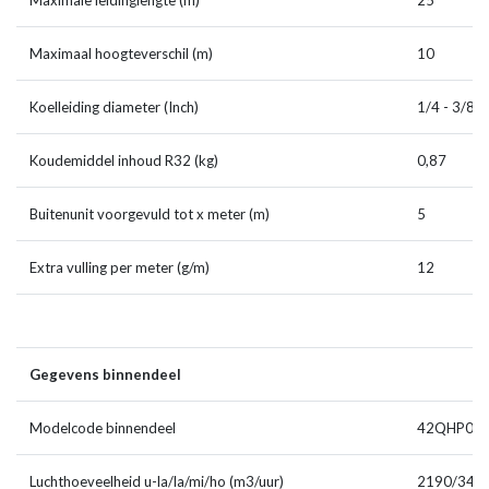
Maximale leidinglengte (m)
25
Maximaal hoogteverschil (m)
10
Koelleiding diameter (Inch)
1/4 - 3/8
Koudemiddel inhoud R32 (kg)
0,87
Buitenunit voorgevuld tot x meter (m)
5
Extra vulling per meter (g/m)
12
Gegevens binnendeel
Modelcode binnendeel
42QHP09E
Luchthoeveelheid u-la/la/mi/ho (m3/uur)
2190/340