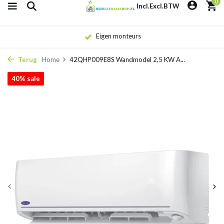
0
Incl.
Excl.
BTW
Eigen monteurs
Terug
Home
42QHP009E8S Wandmodel 2,5 KW A...
40% sale