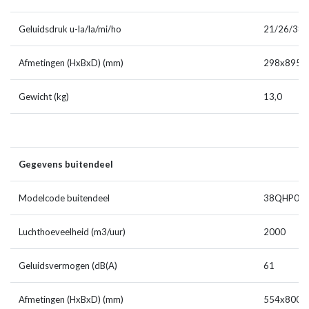
Geluidsdruk u-la/la/mi/ho
21/26/38/
Afmetingen (HxBxD) (mm)
298x895x
Gewicht (kg)
13,0
Gegevens buitendeel
Modelcode buitendeel
38QHP09E
Luchthoeveelheid (m3/uur)
2000
Geluidsvermogen (dB(A)
61
Afmetingen (HxBxD) (mm)
554x800x