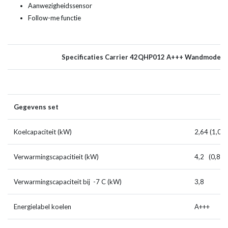
Aanwezigheidssensor
Follow-me functie
Specificaties Carrier 42QHP012 A+++ Wandmodel I
Gegevens set
Koelcapaciteit (kW)
2,64 (1,0 ~
Verwarmingscapacitieit (kW)
4,2 (0,8 ~ 
Verwarmingscapaciteit bij -7 C (kW)
3,8
Energielabel koelen
A+++