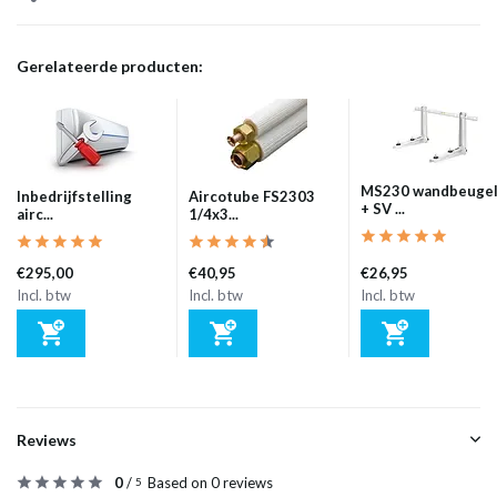
Gerelateerde producten:
MS230 wandbeuge
Inbedrijfstelling
Aircotube FS2303
+ SV ...
airc...
1/4x3...
€295,00
€40,95
€26,95
Incl. btw
Incl. btw
Incl. btw
Reviews
0
/
Based on 0 reviews
5