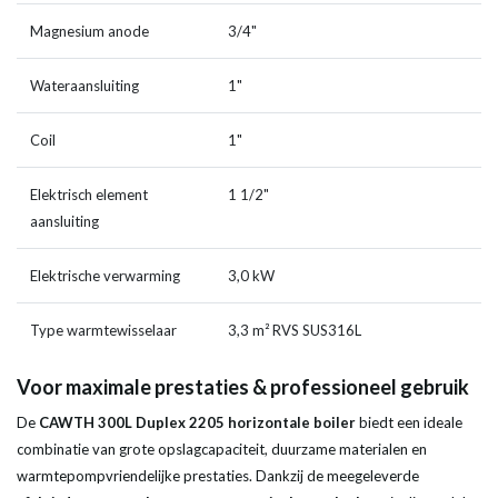
Magnesium anode
3/4"
Wateraansluiting
1"
Coil
1"
Elektrisch element
1 1/2"
aansluiting
Elektrische verwarming
3,0 kW
Type warmtewisselaar
3,3 m² RVS SUS316L
Voor maximale prestaties & professioneel gebruik
De
CAWTH 300L Duplex 2205 horizontale boiler
biedt een ideale
combinatie van grote opslagcapaciteit, duurzame materialen en
warmtepompvriendelijke prestaties. Dankzij de meegeleverde