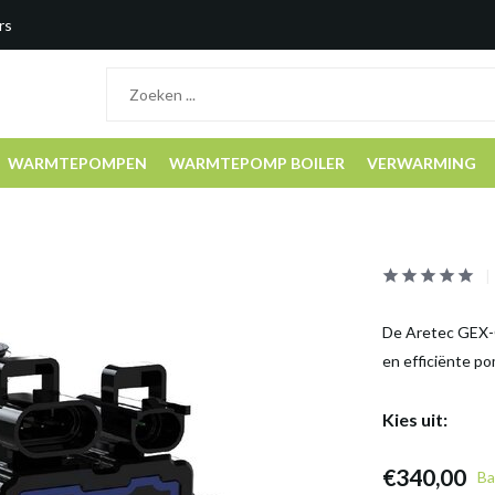
rs
WARMTEPOMPEN
WARMTEPOMP BOILER
VERWARMING
De Aretec GEX-C
en efficiënte p
Kies uit:
€340,00
Ba