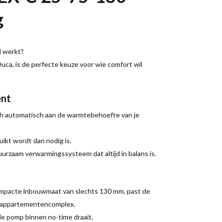
g
l werkt?
a, is de perfecte keuze voor wie comfort wil
ent
ch automatisch aan de warmtebehoefte van je
uikt wordt dan nodig is.
uurzaam verwarmingssysteem dat altijd in balans is.
ompacte inbouwmaat van slechts 130 mm, past de
in appartementencomplex.
e pomp binnen no-time draait.