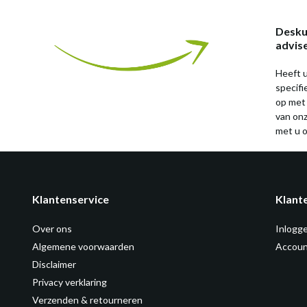
Desku
advis
Heeft u
specif
op met
van on
met u o
Klantenservice
Klant
Over ons
Inlogg
Algemene voorwaarden
Accoun
Disclaimer
Privacy verklaring
Verzenden & retourneren