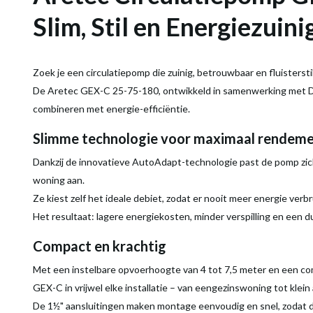
Slim, Stil en Energiezuini
Zoek je een circulatiepomp die zuinig, betrouwbaar en fluistersti
De Aretec GEX-C 25-75-180, ontwikkeld in samenwerking met Duc
combineren met energie-efficiëntie.
Slimme technologie voor maximaal rendem
Dankzij de innovatieve AutoAdapt-technologie past de pomp zi
woning aan.
Ze kiest zelf het ideale debiet, zodat er nooit meer energie verbr
Het resultaat: lagere energiekosten, minder verspilling en een d
Compact en krachtig
Met een instelbare opvoerhoogte van 4 tot 7,5 meter en een c
GEX-C in vrijwel elke installatie – van eengezinswoning tot kle
De 1½" aansluitingen maken montage eenvoudig en snel, zodat d