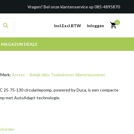
Vragen? Bel onze klantenservice op 085-4895870
0
Incl.
Excl.
BTW
Inloggen
MAGAZIJN DEALS
Merk:
Aretec
Bekijk alles Toebehoren Warmtepompen
 25-75-130 circulatiepomp, powered by Duca, is een compacte
omp met AutoAdapt-technologie.
ckorder