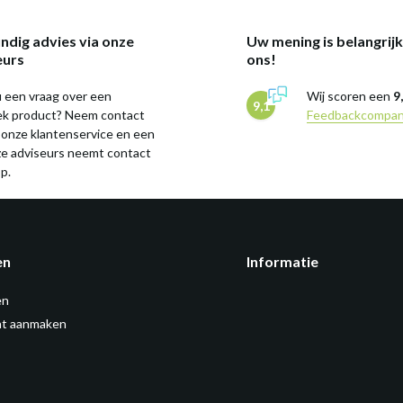
ndig advies via onze
Uw mening is belangrij
eurs
ons!
 een vraag over een
Wij scoren een
9
9,1
iek product? Neem contact
Feedbackcompa
 onze klantenservice en een
ze adviseurs neemt contact
p.
en
Informatie
en
t aanmaken