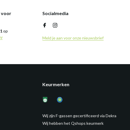
k voor
Socialmedia
,1
op
ny
Meld je aan voor onze nieuwsbrief
Keurmerken
Wij zijn F-gassen gecertificeerd via Dekra
Wij hebben het Qshops keurmerk