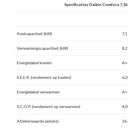
Specificaties Daikin Comfora 7,
Koelcapaciteit (kW)
7,1
Verwarmingscapacitieit (kW)
8,2
Energielabel koelen
A+
S.E.E.R. (rendement op koelen)
6,2
Energielabel verwarmen
A+
S.C.O.P. (rendement op verwarmen)
4,0
Afzekerwaarde (advies)
16