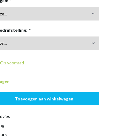
rgen:
*
edrijfstelling:
*
Op voorraad
dagen
Toevoegen aan winkelwagen
dvies
ing
eurs