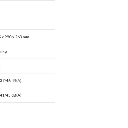
 x 990 x 263 mm
5 kg
t
37/46 dB(A)
41/45 dB(A)