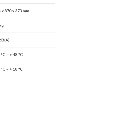
 x 870 x 373 mm
kg
dB(A)
 °C ~ + 48 °C
 °C ~ + 18 °C