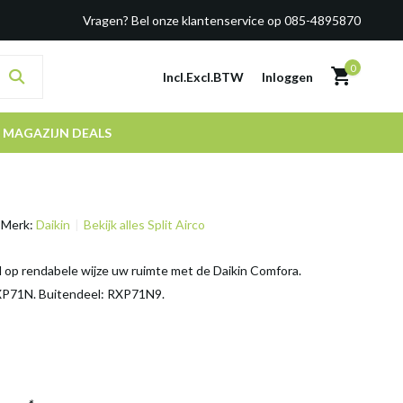
Vragen? Bel onze klantenservice op 085-4895870
0
Incl.
Excl.
BTW
Inloggen
MAGAZIJN DEALS
Merk:
Daikin
Bekijk alles Split Airco
 op rendabele wijze uw ruimte met de Daikin Comfora.
XP71N. Buitendeel: RXP71N9.