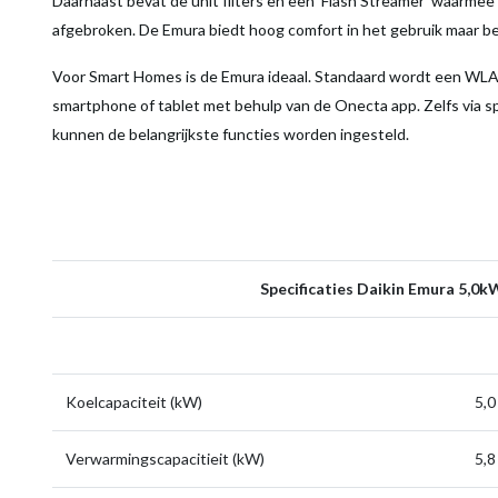
Daarnaast bevat de unit filters en een 'Flash Streamer' waarmee 
afgebroken. De Emura biedt hoog comfort in het gebruik maar bev
Voor Smart Homes is de Emura ideaal. Standaard wordt een WLAN
smartphone of tablet met behulp van de Onecta app. Zelfs via 
kunnen de belangrijkste functies worden ingesteld.
Specificaties Daikin Emura 5,0k
Koelcapaciteit (kW)
5,0
Verwarmingscapacitieit (kW)
5,8