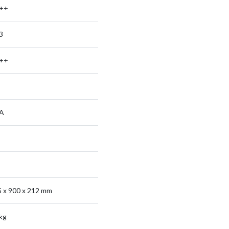
++
33
++
 A
 x 900 x 212 mm
kg