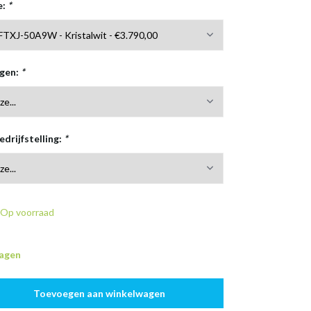
e:
*
rgen:
*
edrijfstelling:
*
Op voorraad
dagen
Toevoegen aan winkelwagen