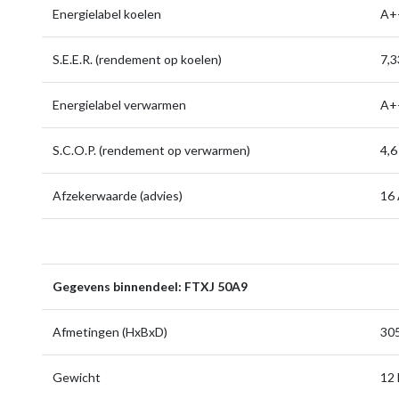
Energielabel koelen
A+
S.E.E.R. (rendement op koelen)
7,
Energielabel verwarmen
A+
S.C.O.P. (rendement op verwarmen)
4,6
Afzekerwaarde (advies)
16
Gegevens binnendeel: FTXJ 50A9
Afmetingen (HxBxD)
305
Gewicht
12 