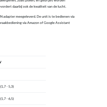
allergenen, zoals pollen, en geurtjes worden
ordert daarbij ook de kwaliteit van de lucht.
 adapter meegeleverd. De unit is te bedienen via
spraakbediening via Amazon of Google Assistant
W
 (1,7 - 5,3)
 (1,7 - 6,5)