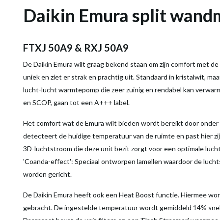
Daikin Emura split wan
FTXJ 50A9 & RXJ 50A9
De Daikin Emura wilt graag bekend staan om zijn comfort met de hoo
uniek en ziet er strak en prachtig uit. Standaard in kristalwit, ma
lucht-lucht warmtepomp die zeer zuinig en rendabel kan verwa
en SCOP, gaan tot een A+++ label.
Het comfort wat de Emura wilt bieden wordt bereikt door onder 
detecteert de huidige temperatuur van de ruimte en past hier zij
3D-luchtstroom die deze unit bezit zorgt voor een optimale luc
'Coanda-effect': Speciaal ontworpen lamellen waardoor de luch
worden gericht.
De Daikin Emura heeft ook een Heat Boost functie. Hiermee wo
gebracht. De ingestelde temperatuur wordt gemiddeld 14% snell