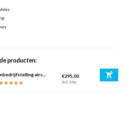
dvies
ing
eurs
de producten:
Inbedrijfstelling airc...
€295,00
Incl. btw