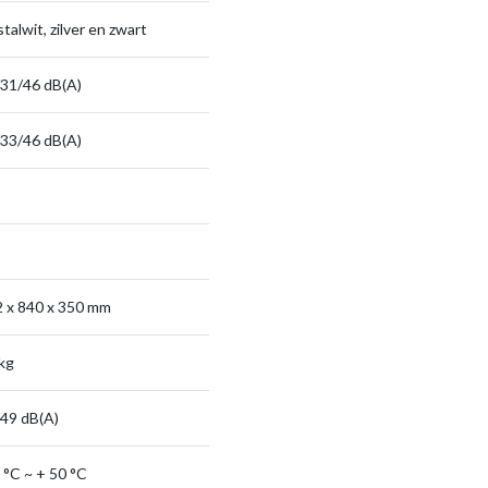
stalwit, zilver en zwart
31/46 dB(A)
33/46 dB(A)
 x 840 x 350 mm
kg
49 dB(A)
 °C ~ + 50 °C