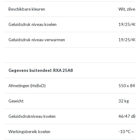
Beschikbare kleuren
Wit, zilver 
Geluidsdruk niveau koelen
19/25/40 d
Geluidsdruk niveau verwarmen
19/25/40 d
Gegevens buitendeel: RXA 25A8
Afmetingen (HxBxD)
550 x 840 
Gewicht
32 kg
Geluidsdrukniveau koelen
46/47 dB(A
Werkingsbereik koelen
-10 °C ~ + 