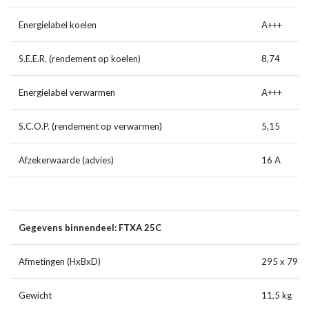
Energielabel koelen
A+++
S.E.E.R. (rendement op koelen)
8,74
Energielabel verwarmen
A+++
S.C.O.P. (rendement op verwarmen)
5,15
Afzekerwaarde (advies)
16 A
Gegevens binnendeel: FTXA 25C
Afmetingen (HxBxD)
295 x 798 
Gewicht
11,5 kg